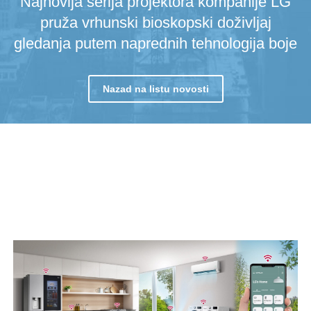
Najnovija serija projektora kompanije LG
pruža vrhunski bioskopski doživljaj
gledanja putem naprednih tehnologija boje
Nazad na listu novosti