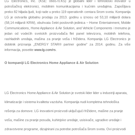
LG Electronics, Inc. (KSE: 066570.KS) je globalni lider i tehnološki inovator u
potrošačkoj elektronici, mobilnim komunikacijama i kućnim uređajima. Zapošljava
preko 82 hiljada ljudi, koji rade u preko 119 operativnih centara širom sveta. Kompanija
LG je ostvarila globalnu prodaju za 2013. godinu u iznosu od 53,10 milijardi dolara
(58,14 milijardi KRW), obuhvata četiri poslovnih jedinica – Home Entertainment, Mobile
Communications, Home Appliance & Air Solution, and Vehicle Components i trenutno je
jedan od vodećih svetskih proizvođača flet panel televizora, mobilnih telefona,
rashladnih uređaja, mašina za pranje veša i frižidera. Kompanija LG Electronics je
dobitnik priznanja „ENERGY STAR® partner godine” za 2014. godinu. Za više
informacija, posetite
www.lg.com/rs
.
O kompaniji LG Electronics Home Appliance & Air Solution
LG Electronics Home Appliance & Air Solution je svetski lider lider u industriji aparata,
klimatizacije i sistema kvaliteta vazduha. Kompanija nudi kompletna tehnološka
rešenja za domove. LG inovativni proizvodi uključujući frižidere, mašine za pranje
veša, mašine za pranje posuđa, kuhinjske uređaje, usisivače, ugradive uređaje i
zdravstvene programe, dizajnirani za potrebe potrošača širom sveta. Ovi proizvodi