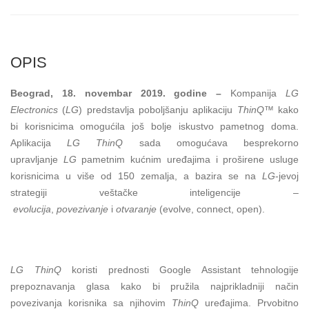
OPIS
Beograd, 18. novembar 2019. godine
–
Kompanija
LG
Electronics
(
LG
) predstavlja poboljšanju aplikaciju
ThinQ™
kako
bi korisnicima omogućila još bolje iskustvo pametnog doma.
Aplikacija
LG ThinQ
sada omogućava besprekorno
upravljanje
LG
pametnim kućnim uređajima i proširene usluge
korisnicima u više od 150 zemalja, a bazira se na
LG
-jevoj
strategiji veštačke inteligencije –
evolucija
,
povezivanje
i
otvaranje
(evolve, connect, open).
LG ThinQ
koristi prednosti Google Assistant tehnologije
prepoznavanja glasa kako bi pružila najprikladniji način
povezivanja korisnika sa njihovim
ThinQ
uređajima. Prvobitno