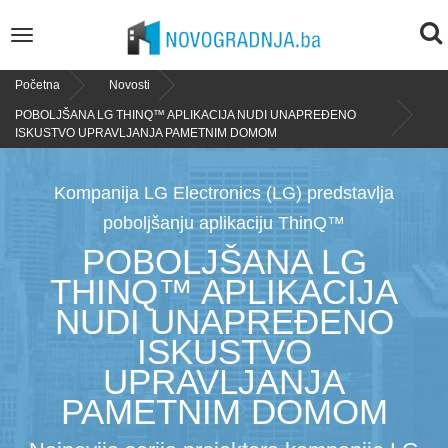
To
Toggle
navigation
na
Početna
Novosti
POBOLJŠANA LG THINQ™ APLIKACIJA NUDI UNAPREĐENO
ISKUSTVO UPRAVLJANJA PAMETNIM DOMOM
Kompanija LG Electronics (LG) predstavlja
poboljšanju aplikaciju ThinQ™
POBOLJŠANA LG
THINQ™ APLIKACIJA
NUDI UNAPREĐENO
ISKUSTVO
UPRAVLJANJA
PAMETNIM DOMOM