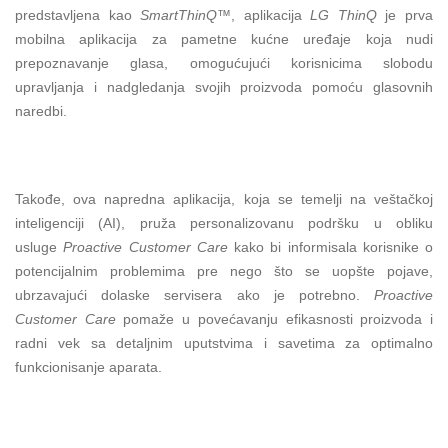
predstavljena kao
SmartThinQ™
, aplikacija
LG ThinQ
je prva
mobilna aplikacija za pametne kućne uređaje koja nudi
prepoznavanje glasa, omogućujući korisnicima slobodu
upravljanja i nadgledanja svojih proizvoda pomoću glasovnih
naredbi.
Takođe, ova napredna aplikacija, koja se temelji na veštačkoj
inteligenciji (AI), pruža personalizovanu podršku u obliku
usluge
Proactive Customer Care
kako bi informisala korisnike o
potencijalnim problemima pre nego što se uopšte pojave,
ubrzavajući dolaske servisera ako je potrebno.
Proactive
Customer Care
pomaže u povećavanju efikasnosti proizvoda i
radni vek sa detaljnim uputstvima i savetima za optimalno
funkcionisanje aparata.