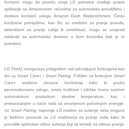
Korisnici mogu da povežu svoje
LG
pametne uređaje putem
aplikacije sa Amazonovim računima za automatsku po
rudžbinu i
dostavu koristeći uslugu
Amazon Dash Replenishment
. Često
korišćene potrepštine, kao što su sredstvo za pranje posuđa,
deterdžent za pranje rublja ili omekšivač, mogu se unapred
odabrati za automatsku dostavu u dom korisnika kad je to
potrebno.
LG ThinQ
omogućava prilagođeni rad zahvaljujući funkcijama kao
što su
Smart Care+
i
Smart Pairing
. Frižider sa funkcijom
Smart
Care+
analizira obrasce korišćenja kako bi pružio
personalizovanu uslugu, snizio troškove i održao hranu svežom
automatskom postavkom idealne temperature, kao i
prebacivanjem u način rada sa smanjenom potrošnjom energije.
Uz
Smart Pairing
, najnovije
LG
mašine za sušenje veša moguće
je bežično povezati sa
LG
mašinama za pranje veša kako bi
ponudile optimalan ciklus sušenja koji se temelji na ciklusu pranja.