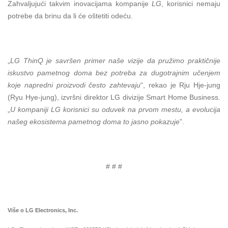
Zahvaljujući takvim inovacijama kompanije
LG
, korisnici nemaju
potrebe da brinu da li će oštetiti odeću.
„
LG ThinQ je savršen primer naše vizije da pružimo praktičnije
iskustvo pametnog doma bez potreba za dugotrajnim učenjem
koje napredni proizvodi često zahtevaju
“, rekao je Rju Hje-jung
(Ryu Hye-jung), izvršni direktor LG divizije Smart Home Business.
„
U kompaniji LG korisnici su oduvek na prvom mestu, a evolucija
našeg ekosistema pametnog doma to jasno pokazuje
”.
# # #
Više o LG Electronics, Inc.